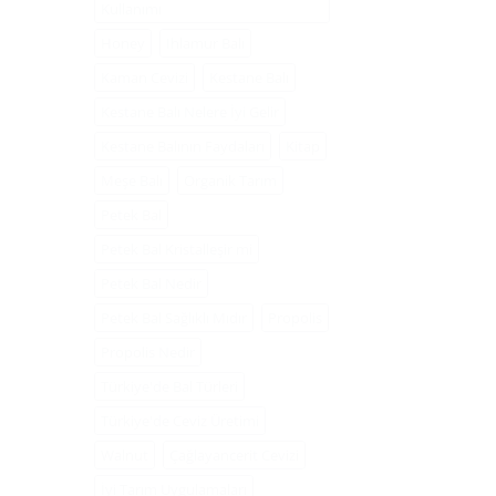
Kullanımı
Honey
Ihlamur Balı
Kaman Cevizi
Kestane Balı
Kestane Balı Nelere İyi Gelir
Kestane Balının Faydaları
Kitap
Meşe Balı
Organik Tarım
Petek Bal
Petek Bal Kristalleşir mi
Petek Bal Nedir
Petek Bal Sağlıklı Mıdır
Propolis
Propolis Nedir
Türkiye'de Bal Türleri
Türkiye'de Ceviz Üretimi
Walnut
Çağlayancerit Cevizi
İyi Tarım Uygulamaları