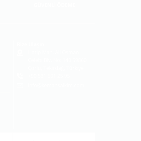
GÜVENLİ ÖDEME
Bize Ulaşın
Hatip Mah. Ali Osman
Çelebi Blv. No: 140 59860
Çorlu, Tekirdağ, Türkiye
+90 531 501 25 95
info@kemahsalkim.com