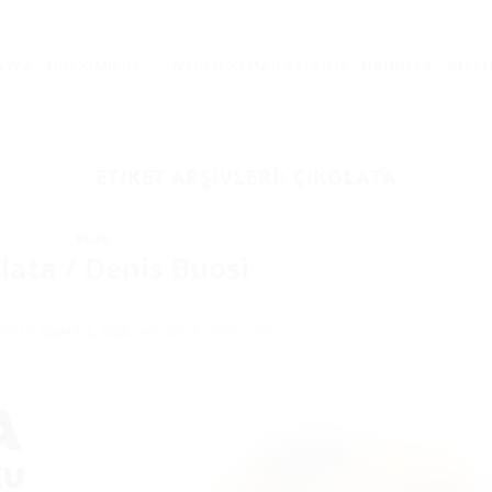
AYFA
HAKKIMIZDA
NEDEN KEMAH SALKIM?
ÜRÜNLER
BIZE 
ETIKET ARŞIVLERI:
ÇIKOLATA
BLOG
lata / Denis Buosi
INDAN
ŞUBAT 4, 2024
TARIHINDE YAYINLANDI