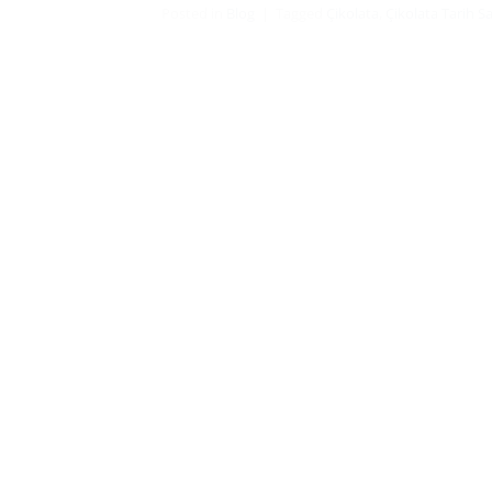
Posted in
Blog
|
Tagged
Çikolata
,
Çikolata Tarih S