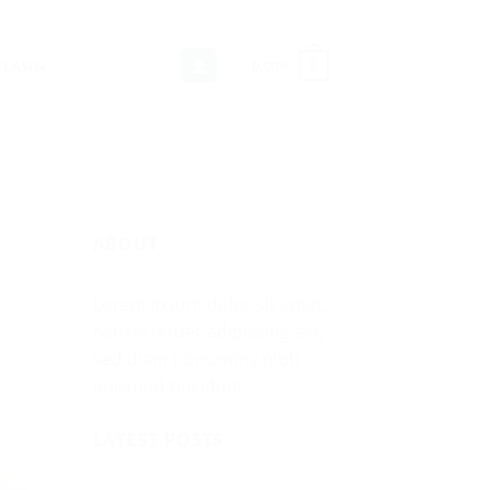
ULAŞIN
0.00
₺
0
ABOUT
Lorem ipsum dolor sit amet,
consectetuer adipiscing elit,
sed diam nonummy nibh
euismod tincidunt.
LATEST POSTS