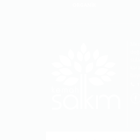
ORGANİK
Mez
doğa
sula
kara
büy
T