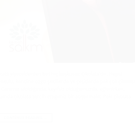
tatlı yiyeceklerden biri hiç kuşkusuz Çikolata’dır. Hepsi
dokulu, kendine özgü şekillerde ve çeşitlerde pek çok çikolata
Canımız sıkıldığında, keyifsiz olduğumuzda, eğlenirken,
mda çikolata tercih ettiğimiz bir atıştırmalık. Peki çikolata
CONTINUE READING
→