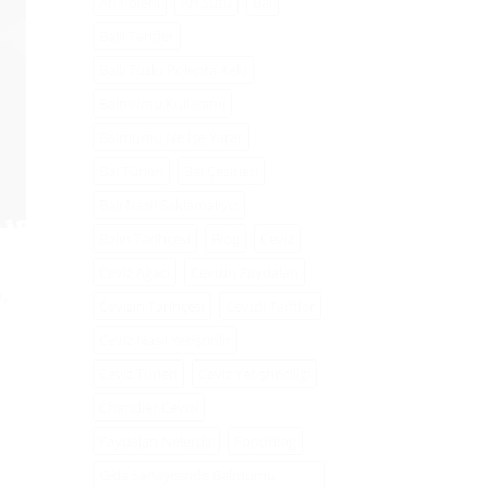
Arı Poleni
Arı Sütü
Bal
Ballı Tarifler
Ballı Tuzlu Polenta Keki
Balmumu Kullanımı
Balmumu Ne İşe Yarar
Bal Türleri
Bal Çeşitleri
Balı Nasıl Saklamalıyız
Balın Tarihçesi
Blog
Ceviz
Ceviz Ağacı
Cevizin Faydaları
,
Cevizin Tarihçesi
Cevizli Tarifler
Ceviz Nasıl Yetiştirilir
Ceviz Türleri
Ceviz Yetiştiriciliği
Chandler Cevizi
Faydaları Nelerdir
FoodBlog
Gıda Sanayisinde Balmumu