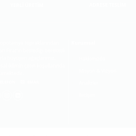
ADRESE TESLİM
YERLİ ÜRETİM
opotamya topraklarından
Kurumsal
n Fırat’ın beslediği bereketli
rla büyüyen ağaçlarımız,
Hakkımızda
sal iklimin çetin koşullarında
Misyon & Vizyon
ümektedir.
ELEFON
EMAIL
Analizler
İletişim