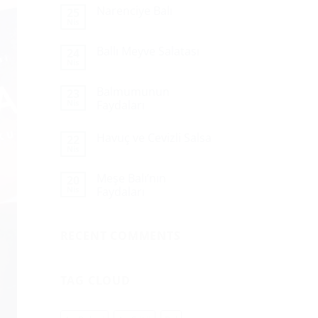
Narenciye Balı
25
Nis
Ballı Meyve Salatası
24
Nis
Balmumunun
23
Nis
Faydaları
Havuç ve Cevizli Salsa
22
Nis
Meşe Balı’nın
20
Nis
Faydaları
RECENT COMMENTS
TAG CLOUD