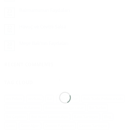
Balmumunun Faydaları
23
Nis
Havuç ve Cevizli Salsa
22
Nis
Meşe Balı’nın Faydaları
20
Nis
RECENT COMMENTS
TAG CLOUD
Arı Poleni
Arı Sütü
Bal
Ballı Tarifler
Ballı Tuzlu Polenta Keki
Balmumu Kullanımı
Balmumu Ne İşe Yarar
Bal Türleri
Bal Çeşitleri
Balı Nasıl Saklamalıyız
Balın Tarihçesi
Blog
Ceviz
Ceviz Ağacı
Cevizin Faydaları
Cevizin Tarihçesi