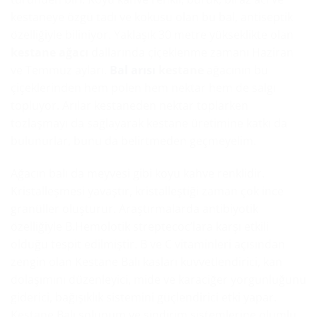
kestaneye özgü tadı ve kokusu olan bu bal, antiseptik
özelliğiyle biliniyor. Yaklaşık 30 metre yükseklikte olan
kestane ağacı
dallarında çiçeklenme zamanı Haziran
ve Temmuz ayları.
Bal arısı
kestane
ağacının bu
çiçeklerinden hem polen hem nektar hem de salgı
topluyor. Arılar kestaneden nektar toplarken
tozlaşmayı da sağlayarak kestane üretimine katkı da
bulunurlar, bunu da belirtmeden geçmeyelim.
Ağacın balı da meyvesi gibi koyu kahve renklidir.
Kristalleşmesi yavaştır, kristalleştiği zaman çok ince
granüller oluşturur. Araştırmalarda antibiyotik
özelliğiyle B.Hemolotik streptecoc’lara karşı etkili
olduğu tespit edilmiştir. B ve C vitaminleri açısından
zengin olan Kestane Balı kasları kuvvetlendirici, kan
dolaşımını düzenleyici, mide ve karaciğer yorgunluğunu
giderici, bağışıklık sistemini güçlendirici etki yapar.
Kestane Balı solunum ve sindirim sistemlerine olumlu