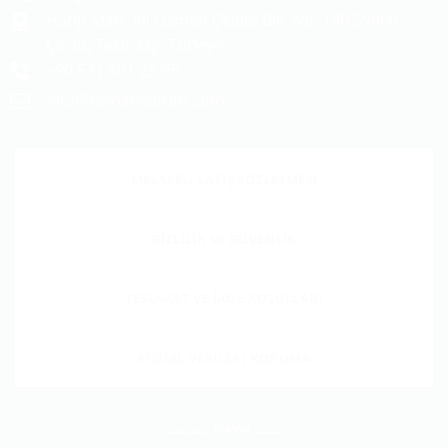
Hatip Mah. Ali Osman Çelebi Blv. No: 140 59860
Çorlu, Tekirdağ, Türkiye
+90 531 501 25 95
info@kemahsalkim.com
MESAFELİ SATIŞ SÖZLEŞMESİ
GIZLILIK VE GÜVENLIK
TESLIMAT VE İADE KOŞULLARI
KIŞISEL VERILERI KORUMA