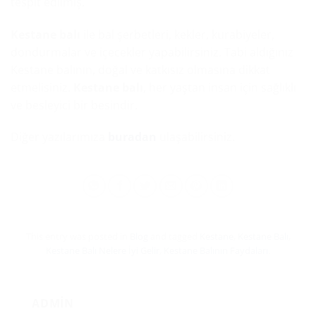
tespit edilmiş.
Kestane balı
ile bal şerbetleri, kekler, kurabiyeler,
dondurmalar ve içecekler yapabilirsiniz. Tabi aldığınız
Kestane balının, doğal ve katkısız olmasına dikkat
etmelisiniz.
Kestane balı
, her yaştan insan için sağlıklı
ve besleyici bir besindir.
Diğer yazılarımıza
buradan
ulaşabilirsiniz.
This entry was posted in
Blog
and tagged
Kestane
,
Kestane Balı
,
Kestane Balı Nelere İyi Gelir
,
Kestane Balının Faydaları
.
ADMIN