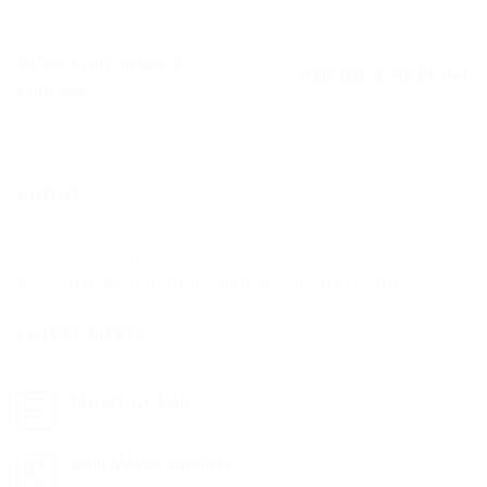
Kahve Kremalı Cevizli
Ballı Baharatlı Ekmek
Cupcake
ABOUT
Lorem ipsum dolor sit amet, consectetuer adipiscing
elit, sed diam nonummy nibh euismod tincidunt.
LATEST POSTS
Narenciye Balı
25
Nis
Ballı Meyve Salatası
24
Nis