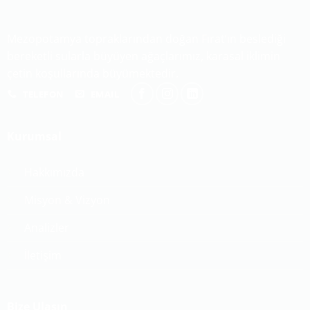
Mezopotamya topraklarından doğan Fırat’ın beslediği
bereketli sularla büyüyen ağaçlarımız, karasal iklimin
çetin koşullarında büyümektedir.
TELEFON
EMAIL
Kurumsal
Hakkımızda
Misyon & Vizyon
Analizler
İletişim
Bize Ulaşın