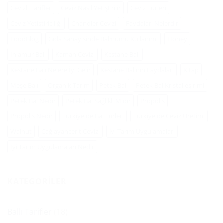
Cevizli Tarifler
Ceviz Nasıl Yetiştirilir
Ceviz Türleri
Ceviz Yetiştiriciliği
Chandler Cevizi
Faydaları Nelerdir
FoodBlog
Gıda Sanayisinde Balmumu Kullanımı
Honey
Ihlamur Balı
Kaman Cevizi
Kestane Balı
Kestane Balı Nelere İyi Gelir
Kestane Balının Faydaları
Kitap
Meşe Balı
Organik Tarım
Petek Bal
Petek Bal Kristalleşir mi
Petek Bal Nedir
Petek Bal Sağlıklı Mıdır
Propolis
Propolis Nedir
Türkiye'de Bal Türleri
Türkiye'de Ceviz Üretimi
Walnut
Çağlayancerit Cevizi
İyi Tarım Uygulamaları
İyi Tarım Uygulamaları Nedir
KATEGORILER
Ballı Tarifler
(18)