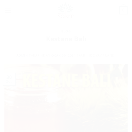
İçeriğe
atla
0
BLOG
Kestane Balı
ADMIN
TARAFINDAN
OCAK 30, 2024
TARIHINDE YAYINLANDI
30
Oca