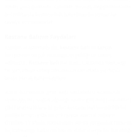
etkiler getirmektedir. Özellikle mevsim değişikliklerinde
bol miktarda kestane balı tüketilmesini uzmanlar
tavsiye etmektedirler.
Kestane Balının Faydaları
Yapılan araştırmalarda,
kestane balı
ve
tarçın
karışımının birçok hastalığa iyi geldiği de tespit
edilmiştir.
Kestane balı
her türlü hastalıkta herhangi
bir yan etkiye sebep olmaksızın rahatlıkla yardımcı
besin olarak kullanılabiliyor.
Artrit, hazımsızlık, grip, kalp hastalıkları, kolesterol,
mide ağrıları, soğuk algınlığı, sivilce
gibi deri hastalıkları
gibi rahatsızlıklara iyi gelen kestane balı yorgunluk ve
yaşlılık konusunda da çok büyük avantaj sağlıyor.
Özellikle 1 haftalık tüketimden sonra yorgunluk hissinin
hiç kalmadığı, kullanan kişinin daha enerjik bir hal aldığı