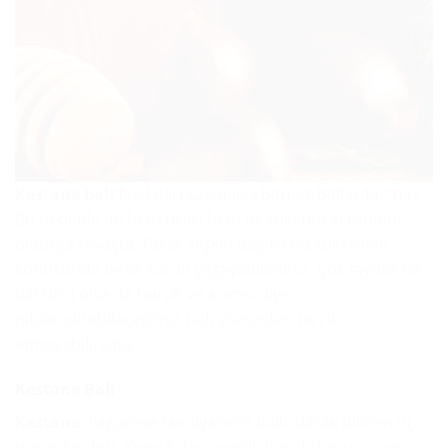
Kestane balı
faydaları saymakla bitmez ballardan biri.
Bu nedenle de hem ticari hem de tüketim açısından
oldukça revaçta. Fakat alışkın değilseniz tüketmek
konusunda biraz sorun yaşayabilirsiniz. Çok faydalı bir
bal türü olsa da buruk ve acımsı diye
nitelendirebileceğimiz tadı yüzünden tercih
etmeyebilirsiniz.
Kestane Balı
Kestane
, Fagaceae familyasının ballı olarak bilinen üç
türünden biri. Koyu kahve renkli, buruk, biraz acı ve